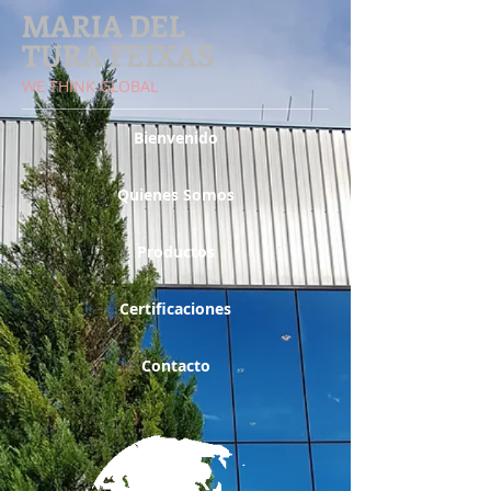
MARIA DEL
TURA FEIXAS
​WE THINK GLOBAL
Bienvenido
Quienes Somos
Productos
Certificaciones
Contacto