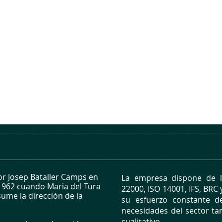
r Josep Bataller Camps en
La empresa dispone de la
1962 cuando Maria del Tura
22000, ISO 14001, IFS, BRC
sume la dirección de la
su esfuerzo constante d
necesidades del sector t
cualitativo.