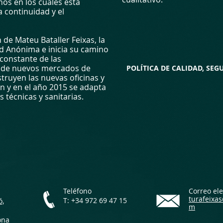
nos en los cuales está
a continuidad y el
 de Mateu Bataller Feixas, la
d Anónima e inicia su camino
 constante de las
ra de nuevos mercados de
POLÍTICA DE CALIDAD, SE
truyen las nuevas oficinas y
ón y en el año 2015 se adapta
 técnicas y sanitarias.
Teléfono
Correo ele
turafeixa
T: +34 972 69 47 15
ó,
m
ona