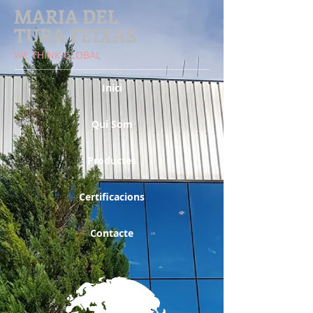
MARIA DEL
TURA FEIXAS
​WE THINK GLOBAL
Inici
Qui Som
Productes
Certificacions
Contacte