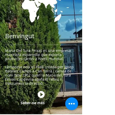
Benvingut
Maria Del Tura Feixas ės una empresa
majorista espanyola que exporta
productes càrnis a nivell mundial. ​
L’empresa neix el 1948 creada per Josep
Bataller Camps a Can Torra i canvia de
nom l’any 1962 quan la Maria del Tura
Feixas Capdevila agafa el relleu i
n’assumeix la direcció.
Saber-ne més