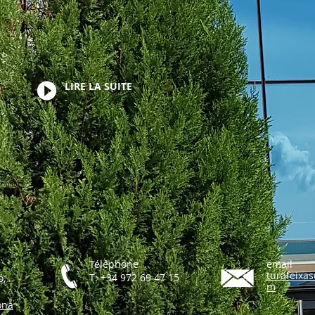
LIRE LA SUITE
Téléphone
email
turafeixa
T: +34 972 69 47 15
ó,
m
ona