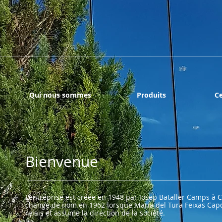
Qui nous sommes
Produits
Ce
Bienvenue
L’entreprise est créée en 1948 par Josep Bataller Camps à C
change de nom en 1962 lorsque Maria del Tura Feixas Capd
relais et assume la direction de la société.