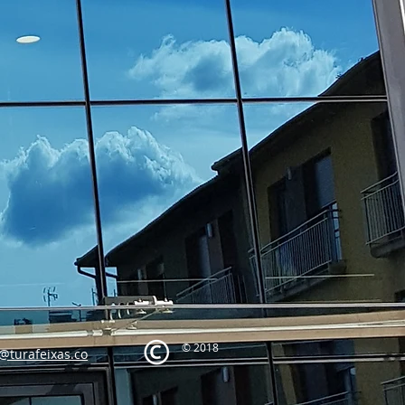
© 2018
s@turafeixas.co