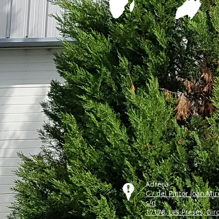
Adreça
C / del Pintor Joan Mir
s/n
17178, Les Preses, Gir