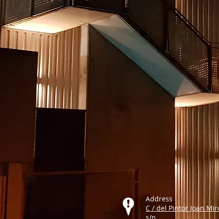
Address​
C / del Pintor Joan Mir
s/n