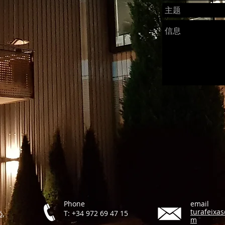
Phone
email
turafeixa
T: +34 972 69 47 15
ó,
m