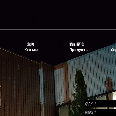
主页
我们是谁
Кто мы
Продукты
Се