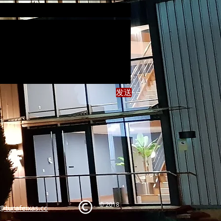
发送
© 2018
s@turafeixas.co