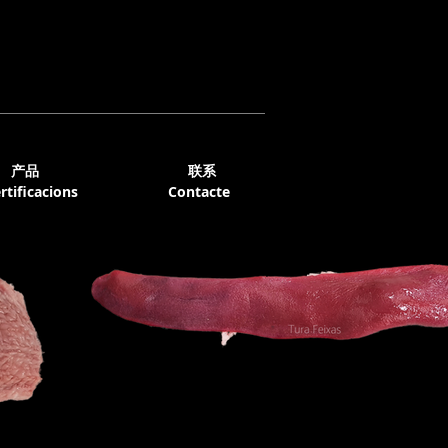
产品
联系
rtificacions
Contacte