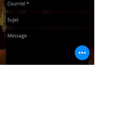
Envoyer
Adreça
C / del Pintor Joan Miró,
s/n
17178, Les Preses, Girona
Téléphone