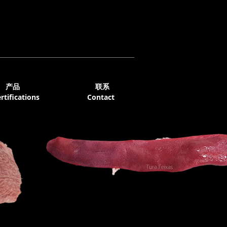
产品
联系
rtifications
Contact